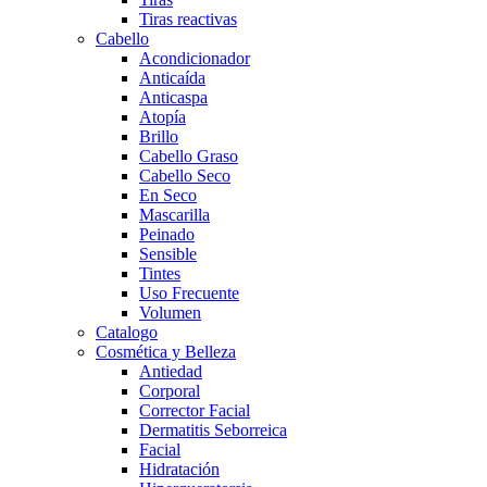
Tiras reactivas
Cabello
Acondicionador
Anticaída
Anticaspa
Atopía
Brillo
Cabello Graso
Cabello Seco
En Seco
Mascarilla
Peinado
Sensible
Tintes
Uso Frecuente
Volumen
Catalogo
Cosmética y Belleza
Antiedad
Corporal
Corrector Facial
Dermatitis Seborreica
Facial
Hidratación