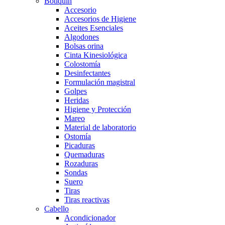
Botiquín
Accesorio
Accesorios de Higiene
Aceites Esenciales
Algodones
Bolsas orina
Cinta Kinesiológica
Colostomía
Desinfectantes
Formulación magistral
Golpes
Heridas
Higiene y Protección
Mareo
Material de laboratorio
Ostomía
Picaduras
Quemaduras
Rozaduras
Sondas
Suero
Tiras
Tiras reactivas
Cabello
Acondicionador