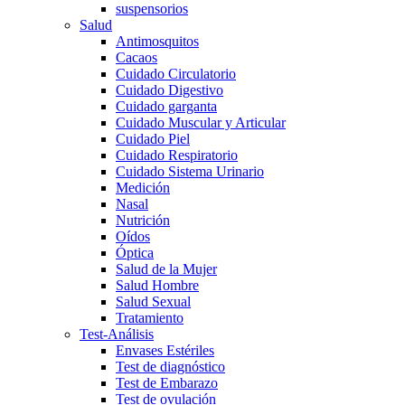
suspensorios
Salud
Antimosquitos
Cacaos
Cuidado Circulatorio
Cuidado Digestivo
Cuidado garganta
Cuidado Muscular y Articular
Cuidado Piel
Cuidado Respiratorio
Cuidado Sistema Urinario
Medición
Nasal
Nutrición
Oídos
Óptica
Salud de la Mujer
Salud Hombre
Salud Sexual
Tratamiento
Test-Análisis
Envases Estériles
Test de diagnóstico
Test de Embarazo
Test de ovulación