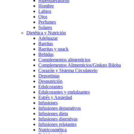
Hiperqueratorsis
Hombre
Labios
Ojos
Perfumes
Solares
Dietética y Nutrición
Adelgazar
Barritas
Barritas y snack
Bebidas
Complementos alimenticios
Complementos Alimenticios/Ginkgo Biloba
Corazón y Sistema Circulatorio
Deportistas
Desnutrición
Edulcorantes
Edulcorantes y endulzantes
Estrés y Ansiedad
Infusiones
Infusiones depurativos
Infusiones dieta
Infusiones digestivas
Infusiones relajantes
Nutricosmética