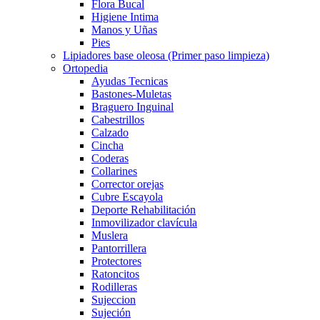
Flora Bucal
Higiene Intima
Manos y Uñas
Pies
Lipiadores base oleosa (Primer paso limpieza)
Ortopedia
Ayudas Tecnicas
Bastones-Muletas
Braguero Inguinal
Cabestrillos
Calzado
Cincha
Coderas
Collarines
Corrector orejas
Cubre Escayola
Deporte Rehabilitación
Inmovilizador clavícula
Muslera
Pantorrillera
Protectores
Ratoncitos
Rodilleras
Sujeccion
Sujeción