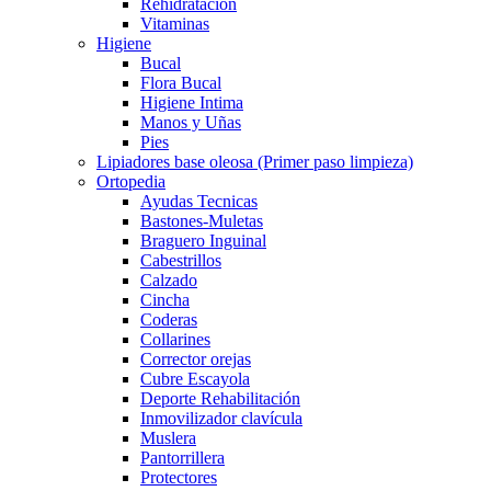
Rehidratación
Vitaminas
Higiene
Bucal
Flora Bucal
Higiene Intima
Manos y Uñas
Pies
Lipiadores base oleosa (Primer paso limpieza)
Ortopedia
Ayudas Tecnicas
Bastones-Muletas
Braguero Inguinal
Cabestrillos
Calzado
Cincha
Coderas
Collarines
Corrector orejas
Cubre Escayola
Deporte Rehabilitación
Inmovilizador clavícula
Muslera
Pantorrillera
Protectores