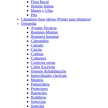
Flora Bucal
Higiene Intima
Manos y Uñas
Pies
Lipiadores base oleosa (Primer paso limpieza)
Ortopedia
Ayudas Tecnicas
Bastones-Muletas
Braguero Inguinal
Cabestrillos
Calzado
Cincha
Coderas
Collarines
Corrector orejas
Cubre Escayola
Deporte Rehabilitación
Inmovilizador clavícula
Muslera
Pantorrillera
Protectores
Ratoncitos
Rodilleras
Sujeccion
Sujeción