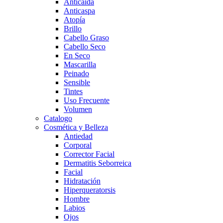
Anticaída
Anticaspa
Atopía
Brillo
Cabello Graso
Cabello Seco
En Seco
Mascarilla
Peinado
Sensible
Tintes
Uso Frecuente
Volumen
Catalogo
Cosmética y Belleza
Antiedad
Corporal
Corrector Facial
Dermatitis Seborreica
Facial
Hidratación
Hiperqueratorsis
Hombre
Labios
Ojos