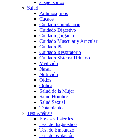
suspensorios
Salud
Antimosquitos
Cacaos
Cuidado Circulatorio
Cuidado Digestivo
Cuidado garganta
Cuidado Muscular y Articular
Cuidado Piel
Cuidado Respiratorio
Cuidado Sistema Urinario
Medición
Nasal
Nutrición
Oídos
Óptica
Salud de la Mujer
Salud Hombre
Salud Sexual
Tratamiento
Test-Análisis
Envases Estériles
Test de diagnóstico
Test de Embarazo
Test de ovulación