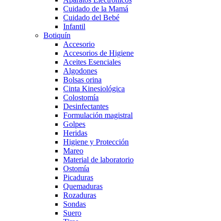
Cuidado de la Mamá
Cuidado del Bebé
Infantil
Botiquín
Accesorio
Accesorios de Higiene
Aceites Esenciales
Algodones
Bolsas orina
Cinta Kinesiológica
Colostomía
Desinfectantes
Formulación magistral
Golpes
Heridas
Higiene y Protección
Mareo
Material de laboratorio
Ostomía
Picaduras
Quemaduras
Rozaduras
Sondas
Suero