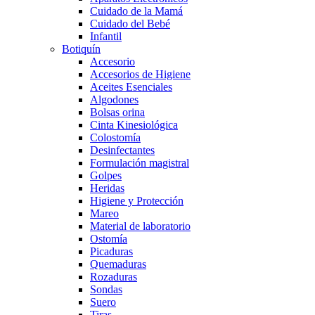
Cuidado de la Mamá
Cuidado del Bebé
Infantil
Botiquín
Accesorio
Accesorios de Higiene
Aceites Esenciales
Algodones
Bolsas orina
Cinta Kinesiológica
Colostomía
Desinfectantes
Formulación magistral
Golpes
Heridas
Higiene y Protección
Mareo
Material de laboratorio
Ostomía
Picaduras
Quemaduras
Rozaduras
Sondas
Suero
Tiras