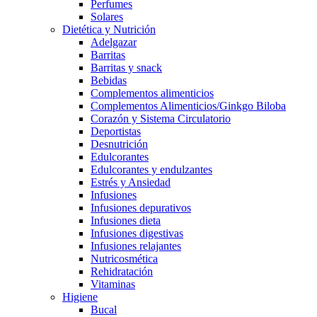
Perfumes
Solares
Dietética y Nutrición
Adelgazar
Barritas
Barritas y snack
Bebidas
Complementos alimenticios
Complementos Alimenticios/Ginkgo Biloba
Corazón y Sistema Circulatorio
Deportistas
Desnutrición
Edulcorantes
Edulcorantes y endulzantes
Estrés y Ansiedad
Infusiones
Infusiones depurativos
Infusiones dieta
Infusiones digestivas
Infusiones relajantes
Nutricosmética
Rehidratación
Vitaminas
Higiene
Bucal