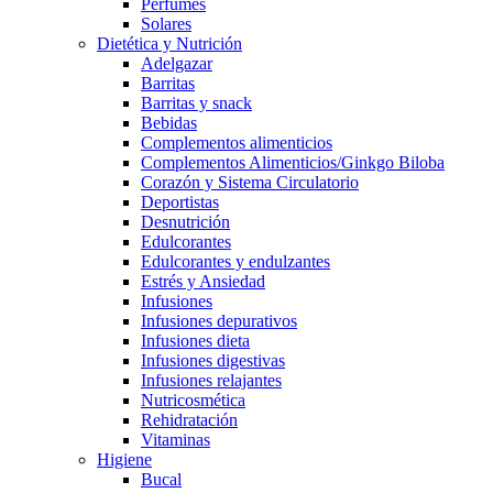
Perfumes
Solares
Dietética y Nutrición
Adelgazar
Barritas
Barritas y snack
Bebidas
Complementos alimenticios
Complementos Alimenticios/Ginkgo Biloba
Corazón y Sistema Circulatorio
Deportistas
Desnutrición
Edulcorantes
Edulcorantes y endulzantes
Estrés y Ansiedad
Infusiones
Infusiones depurativos
Infusiones dieta
Infusiones digestivas
Infusiones relajantes
Nutricosmética
Rehidratación
Vitaminas
Higiene
Bucal