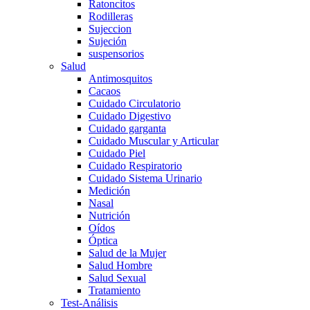
Ratoncitos
Rodilleras
Sujeccion
Sujeción
suspensorios
Salud
Antimosquitos
Cacaos
Cuidado Circulatorio
Cuidado Digestivo
Cuidado garganta
Cuidado Muscular y Articular
Cuidado Piel
Cuidado Respiratorio
Cuidado Sistema Urinario
Medición
Nasal
Nutrición
Oídos
Óptica
Salud de la Mujer
Salud Hombre
Salud Sexual
Tratamiento
Test-Análisis