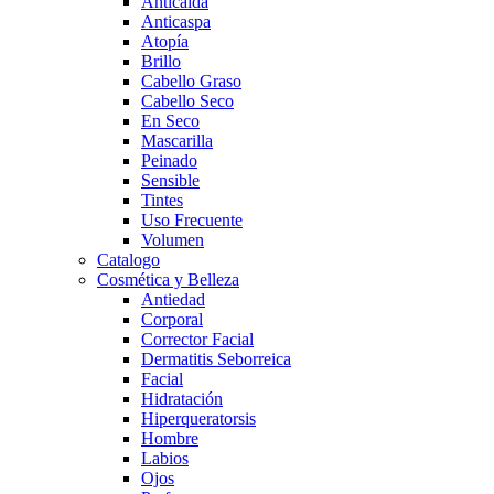
Anticaída
Anticaspa
Atopía
Brillo
Cabello Graso
Cabello Seco
En Seco
Mascarilla
Peinado
Sensible
Tintes
Uso Frecuente
Volumen
Catalogo
Cosmética y Belleza
Antiedad
Corporal
Corrector Facial
Dermatitis Seborreica
Facial
Hidratación
Hiperqueratorsis
Hombre
Labios
Ojos