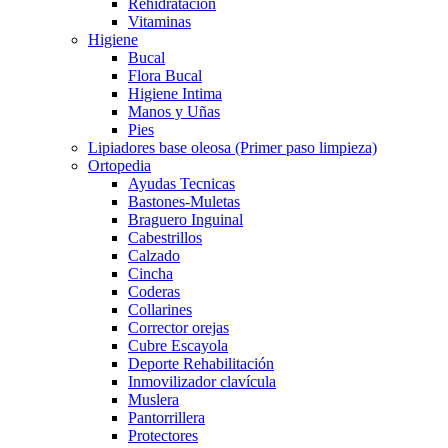
Rehidratación
Vitaminas
Higiene
Bucal
Flora Bucal
Higiene Intima
Manos y Uñas
Pies
Lipiadores base oleosa (Primer paso limpieza)
Ortopedia
Ayudas Tecnicas
Bastones-Muletas
Braguero Inguinal
Cabestrillos
Calzado
Cincha
Coderas
Collarines
Corrector orejas
Cubre Escayola
Deporte Rehabilitación
Inmovilizador clavícula
Muslera
Pantorrillera
Protectores