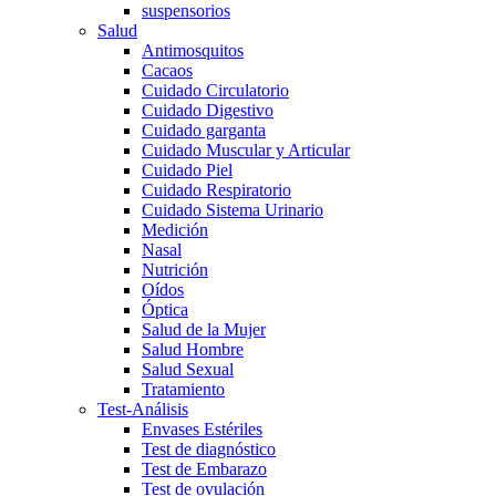
suspensorios
Salud
Antimosquitos
Cacaos
Cuidado Circulatorio
Cuidado Digestivo
Cuidado garganta
Cuidado Muscular y Articular
Cuidado Piel
Cuidado Respiratorio
Cuidado Sistema Urinario
Medición
Nasal
Nutrición
Oídos
Óptica
Salud de la Mujer
Salud Hombre
Salud Sexual
Tratamiento
Test-Análisis
Envases Estériles
Test de diagnóstico
Test de Embarazo
Test de ovulación