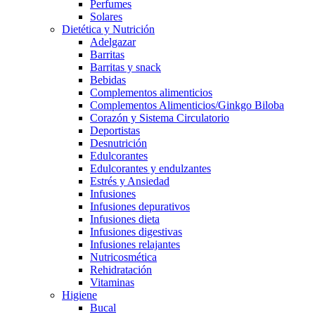
Perfumes
Solares
Dietética y Nutrición
Adelgazar
Barritas
Barritas y snack
Bebidas
Complementos alimenticios
Complementos Alimenticios/Ginkgo Biloba
Corazón y Sistema Circulatorio
Deportistas
Desnutrición
Edulcorantes
Edulcorantes y endulzantes
Estrés y Ansiedad
Infusiones
Infusiones depurativos
Infusiones dieta
Infusiones digestivas
Infusiones relajantes
Nutricosmética
Rehidratación
Vitaminas
Higiene
Bucal