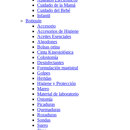
Cuidado de la Mamá
Cuidado del Bebé
Infantil
Botiquín
Accesorio
Accesorios de Higiene
Aceites Esenciales
Algodones
Bolsas orina
Cinta Kinesiológica
Colostomía
Desinfectantes
Formulación magistral
Golpes
Heridas
Higiene y Protección
Mareo
Material de laboratorio
Ostomía
Picaduras
Quemaduras
Rozaduras
Sondas
Suero