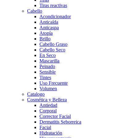
Tiras reactivas
Cabello
Acondicionador
Anticaída
Anticaspa
Atopía
Brillo
Cabello Graso
Cabello Seco
En Seco
Mascarilla
Peinado
Sensible
Tintes
Uso Frecuente
Volumen
Catalogo
Cosmética y Belleza
Antiedad
Corporal
Corrector Facial
Dermatitis Seborreica
Facial
Hidratación