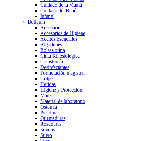
Cuidado de la Mamá
Cuidado del Bebé
Infantil
Botiquín
Accesorio
Accesorios de Higiene
Aceites Esenciales
Algodones
Bolsas orina
Cinta Kinesiológica
Colostomía
Desinfectantes
Formulación magistral
Golpes
Heridas
Higiene y Protección
Mareo
Material de laboratorio
Ostomía
Picaduras
Quemaduras
Rozaduras
Sondas
Suero
Tiras