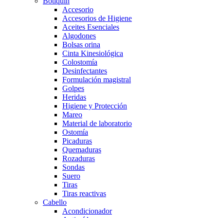
Botiquín
Accesorio
Accesorios de Higiene
Aceites Esenciales
Algodones
Bolsas orina
Cinta Kinesiológica
Colostomía
Desinfectantes
Formulación magistral
Golpes
Heridas
Higiene y Protección
Mareo
Material de laboratorio
Ostomía
Picaduras
Quemaduras
Rozaduras
Sondas
Suero
Tiras
Tiras reactivas
Cabello
Acondicionador