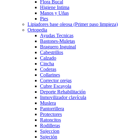
Flora Bucal
Higiene Intima
Manos y Uñas
Pies
Lipiadores base oleosa (Primer paso limpieza)
Ortopedia
Ayudas Tecnicas
Bastones-Muletas
Braguero Inguinal
Cabestrillos
Calzado
Cincha
Coderas
Collarines
Corrector orejas
Cubre Escayola
Deporte Rehabilitación
Inmovilizador clavícula
Muslera
Pantorrillera
Protectores
Ratoncitos
Rodilleras
Sujeccion
Sujeción