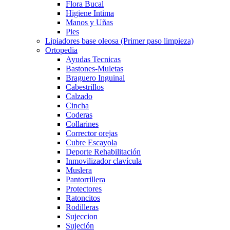
Flora Bucal
Higiene Intima
Manos y Uñas
Pies
Lipiadores base oleosa (Primer paso limpieza)
Ortopedia
Ayudas Tecnicas
Bastones-Muletas
Braguero Inguinal
Cabestrillos
Calzado
Cincha
Coderas
Collarines
Corrector orejas
Cubre Escayola
Deporte Rehabilitación
Inmovilizador clavícula
Muslera
Pantorrillera
Protectores
Ratoncitos
Rodilleras
Sujeccion
Sujeción