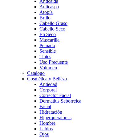
Anticaída
Anticaspa
Atopía
Brillo
Cabello Graso
Cabello Seco
En Seco
Mascarilla
Peinado
Sensible
Tintes
Uso Frecuente
Volumen
Catalogo
Cosmética y Belleza
Antiedad
Corporal
Corrector Facial
Dermatitis Seborreica
Facial
Hidratación
Hiperqueratorsis
Hombre
Labios
Ojos