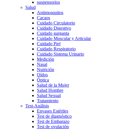
suspensorios
Salud
Antimosquitos
Cacaos
Cuidado Circulatorio
Cuidado Digestivo
Cuidado garganta
Cuidado Muscular y Articular
Cuidado Piel
Cuidado Respiratorio
Cuidado Sistema Urinario
Medición
Nasal
Nutrición
Oídos
Óptica
Salud de la Mujer
Salud Hombre
Salud Sexual
Tratamiento
Test-Análisis
Envases Estériles
Test de diagnóstico
Test de Embarazo
Test de ovulación