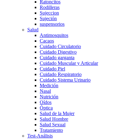
Ratoncitos
Rodilleras
Sujeccion
Sujeción
suspensorios
Salud
Antimosquitos
Cacaos
Cuidado Circulatorio
Cuidado Digestivo
Cuidado garganta
Cuidado Muscular y Articular
Cuidado Piel
Cuidado Respiratorio
Cuidado Sistema Urinario
Medición
Nasal
Nutrición
Oídos
Óptica
Salud de la Mujer
Salud Hombre
Salud Sexual
Tratamiento
Test-Análisis