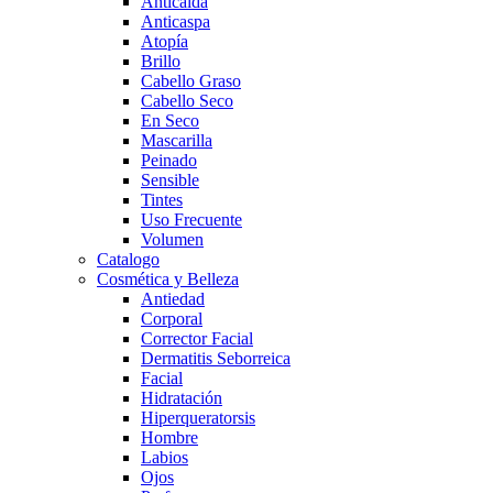
Anticaída
Anticaspa
Atopía
Brillo
Cabello Graso
Cabello Seco
En Seco
Mascarilla
Peinado
Sensible
Tintes
Uso Frecuente
Volumen
Catalogo
Cosmética y Belleza
Antiedad
Corporal
Corrector Facial
Dermatitis Seborreica
Facial
Hidratación
Hiperqueratorsis
Hombre
Labios
Ojos