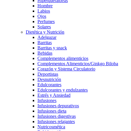
Hiperqueratorsis
Hombre
Labios
Ojos
Perfumes
Solares
Dietética y Nutrición
Adelgazar
Barritas
Barritas y snack
Bebidas
Complementos alimenticios
Complementos Alimenticios/Ginkgo Biloba
Corazón y Sistema Circulatorio
Deportistas
Desnutrición
Edulcorantes
Edulcorantes y endulzantes
Estrés y Ansiedad
Infusiones
Infusiones depurativos
Infusiones dieta
Infusiones digestivas
Infusiones relajantes
Nutricosmética