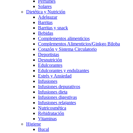
Perfumes
Solares
Dietética y Nutrición
Adelgazar
Barritas
Barritas y snack
Bebidas
Complementos alimenticios
Complementos Alimenticios/Ginkgo Biloba
Corazón y Sistema Circulatorio
Deportistas
Desnutrición
Edulcorantes
Edulcorantes y endulzantes
Estrés y Ansiedad
Infusiones
Infusiones depurativos
Infusiones dieta
Infusiones digestivas
Infusiones relajantes
Nutricosmética
Rehidratación
Vitaminas
Higiene
Bucal